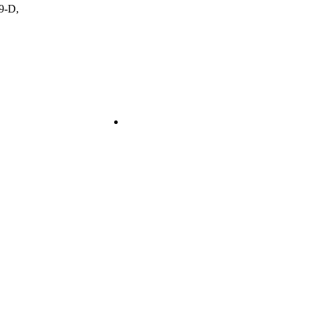
79‐D,