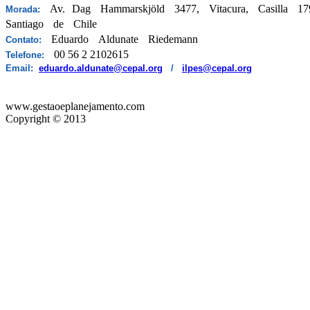
Av. Dag Hammarskjöld 3477, Vitacura, Casilla 1
Morada:
Santiago de Chile
Eduardo Aldunate Riedemann
Contato
:
00 56 2 2102615
Telefone:
Email:
eduardo.aldunate@cepal.org
/
ilpes@cepal.org
www.gestaoeplanejamento.com
Copyright © 2013