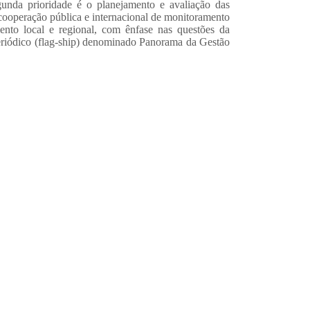
gunda
prioridade é o planejamento e avaliação das
 cooperação
pública e internacional de monitoramento
ento local e regional, com
ênfase nas questões da
eriódico (flag‐ship) denominado Panorama
da Gestão