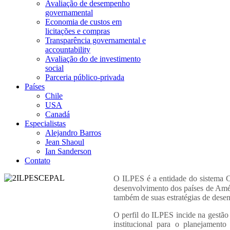
Avaliação de desempenho
governamental
Economia de custos em
licitações e compras
Transparência governamental e
accountability
Avaliação do de investimento
social
Parceria público-privada
Países
Chile
USA
Canadá
Especialistas
Alejandro Barros
Jean Shaoul
Ian Sanderson
Contato
O ILPES é a entidade do sistema C
desenvolvimento dos países de Amé
também de suas estratégias de dese
O perfil
do ILPES incide na gestão p
institucional para o planejament