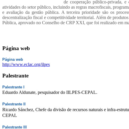
de
cooperação público‐privada, e
atividades do setor público, incluindo as regras macrofiscais,
programa
e avaliação da gestão pública. A terceira prioridade são os
proces
descentralização fiscal e competitividade territorial. Além de produtos 
Pública, aprovado no Conselho de CRP XXI, que foi realizado em ma
Página web
Página web
http://www.eclac.org/ilpes
Palestrante
Palestrante I
Eduardo Aldunate, pesquisador do IILPES-CEPAL.
Palestrante II
Ricardo Sánchez, Chefe da divisão de recursos naturais e infra-estrutu
CEPAL
Palestrante III